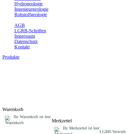
Hydrogeologie
Ingenieurgeologie
Rohstoffgeologie
Service
AGB
LGRB-Schriften
Impressum
Datenschutz
Kontakt
Produkte
Schriften des Fachbereichs Erdbeben
Abhandlungen, Informationen und andere Schriften zum Thema
Erdbeben
Titel
Preis
Produktliste wird geladen ...
Titel
Preis
Warenkorb
Ihr Warenkorb ist leer.
Merkzettel
Ihr Merkzettel ist leer
LGRB-Vertrieb