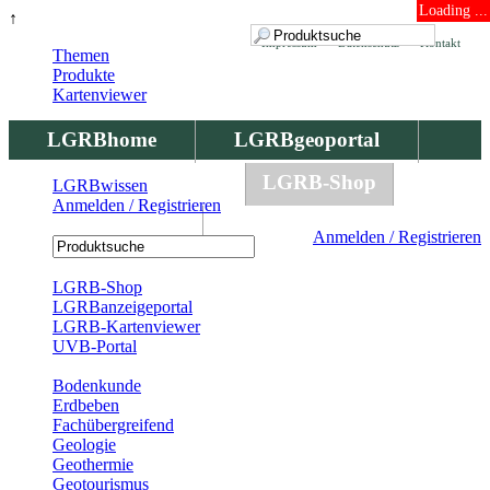
Loading ...
↑
Impressum
Datenschutz
Kontakt
Themen
Produkte
Kartenviewer
LGRBhome
LGRBgeoportal
LGRBbohrungen
LGRB-Shop
LGRBwissen
Anmelden / Registrieren
LGRBwissen
Anmelden / Registrieren
Registrierung
LGRB-Shop
LGRBanzeigeportal
LGRB-Kartenviewer
UVB-Portal
Produkte
Bodenkunde
Erdbeben
Fachübergreifend
Geologie
Geothermie
Geotourismus