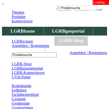
Loading ...
↑
Impressum
Datenschutz
Kontakt
Themen
Produkte
Kartenviewer
LGRBhome
LGRBgeoportal
LGRBbohrungen
LGRB-Shop
LGRBwissen
Anmelden / Registrieren
LGRBwissen
Anmelden / Registrieren
Registrierung
LGRB-Shop
LGRBanzeigeportal
LGRB-Kartenviewer
UVB-Portal
Produkte
Bodenkunde
Erdbeben
Fachübergreifend
Geologie
Geothermie
Geotourismus