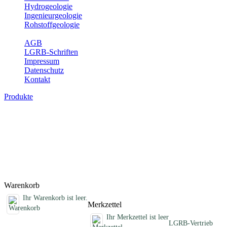
Hydrogeologie
Ingenieurgeologie
Rohstoffgeologie
Service
AGB
LGRB-Schriften
Impressum
Datenschutz
Kontakt
Produkte
Schriften des Fachbereichs Erdbeben
Abhandlungen, Informationen und andere Schriften zum Thema
Erdbeben
Titel
Preis
Produktliste wird geladen ...
Titel
Preis
Warenkorb
Ihr Warenkorb ist leer.
Merkzettel
Ihr Merkzettel ist leer
LGRB-Vertrieb