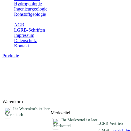
Hydrogeologie
Ingenieurgeologie
Rohstoffgeologie
Service
AGB
LGRB-Schriften
Impressum
Datenschutz
Kontakt
Produkte
Schriften des Fachbereichs Erdbeben
Abhandlungen, Informationen und andere Schriften zum Thema Erd
Titel
Produktliste wird geladen ...
Titel
Warenkorb
Ihr Warenkorb ist leer.
Merkzettel
Ihr Merkzettel ist leer
LGRB-Vertrieb
E-Mail:
vertrieb-lg