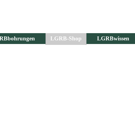
RBbohrungen
LGRB-Shop
LGRBwissen