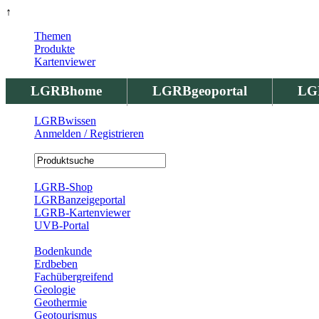
↑
Themen
Produkte
Kartenviewer
LGRBhome
LGRBgeoportal
LG
LGRBwissen
Anmelden / Registrieren
Registrierung
LGRB-Shop
LGRBanzeigeportal
LGRB-Kartenviewer
UVB-Portal
Produkte
Bodenkunde
Erdbeben
Fachübergreifend
Geologie
Geothermie
Geotourismus