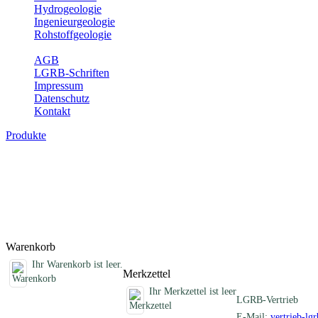
Hydrogeologie
Ingenieurgeologie
Rohstoffgeologie
Service
AGB
LGRB-Schriften
Impressum
Datenschutz
Kontakt
Produkte
Schriften des Fachbereichs Erdbeben
Abhandlungen, Informationen und andere Schriften zum Thema Erd
Titel
Produktliste wird geladen ...
Titel
Warenkorb
Ihr Warenkorb ist leer.
Merkzettel
Ihr Merkzettel ist leer
LGRB-Vertrieb
E-Mail:
vertrieb-lg