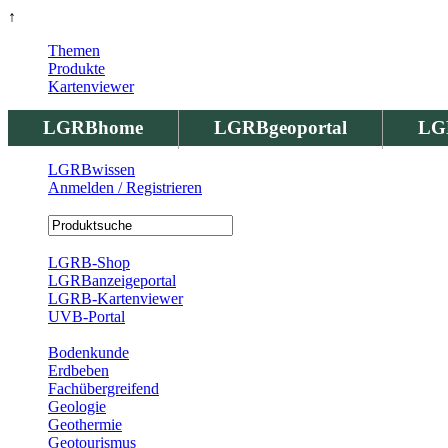
↑
Themen
Produkte
Kartenviewer
LGRBhome
LGRBgeoportal
LG
LGRBwissen
Anmelden / Registrieren
Registrierung
LGRB-Shop
LGRBanzeigeportal
LGRB-Kartenviewer
UVB-Portal
Produkte
Bodenkunde
Erdbeben
Fachübergreifend
Geologie
Geothermie
Geotourismus