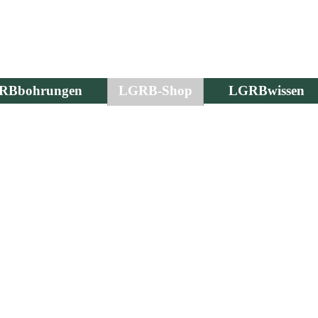
RBbohrungen
LGRB-Shop
LGRBwissen