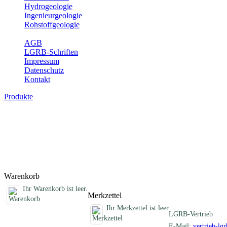
Hydrogeologie
Ingenieurgeologie
Rohstoffgeologie
Service
AGB
LGRB-Schriften
Impressum
Datenschutz
Kontakt
Produkte
Schriften des Fachbereichs Erdbeben
Abhandlungen, Informationen und andere Schriften zum Thema Erd
Titel
Produktliste wird geladen ...
Titel
Warenkorb
Ihr Warenkorb ist leer.
Merkzettel
Ihr Merkzettel ist leer
LGRB-Vertrieb
E-Mail:
vertrieb-lg