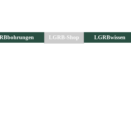
RBbohrungen
LGRB-Shop
LGRBwissen