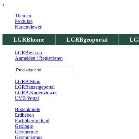
↑
Themen
Produkte
Kartenviewer
LGRBhome
LGRBgeoportal
LG
LGRBwissen
Anmelden / Registrieren
Registrierung
LGRB-Shop
LGRBanzeigeportal
LGRB-Kartenviewer
UVB-Portal
Produkte
Bodenkunde
Erdbeben
Fachübergreifend
Geologie
Geothermie
Geotourismus