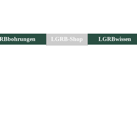
RBbohrungen
LGRB-Shop
LGRBwissen