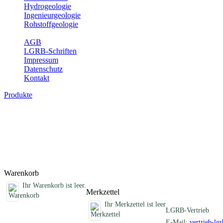
Hydrogeologie
Ingenieurgeologie
Rohstoffgeologie
Service
AGB
LGRB-Schriften
Impressum
Datenschutz
Kontakt
Produkte
Sonstige Produkte des Fachbereichs Erdb
Hier finden Sie Sonderprodukte wie Infomaterial, Daten-CDs, Poster 
Titel
Produktliste wird geladen ...
Titel
Warenkorb
Ihr Warenkorb ist leer.
Merkzettel
Ihr Merkzettel ist leer
LGRB-Vertrieb
E-Mail:
vertrieb-lg