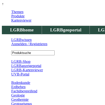
↑
Themen
Produkte
Kartenviewer
LGRBhome
LGRBgeoportal
LG
LGRBwissen
Anmelden / Registrieren
Registrierung
LGRB-Shop
LGRBanzeigeportal
LGRB-Kartenviewer
UVB-Portal
Produkte
Bodenkunde
Erdbeben
Fachübergreifend
Geologie
Geothermie
Geotourismus