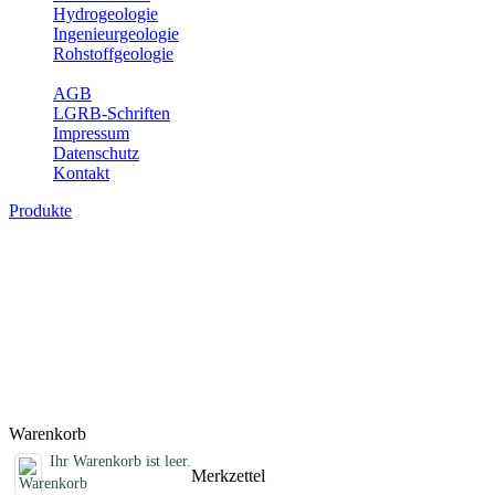
Hydrogeologie
Ingenieurgeologie
Rohstoffgeologie
Service
AGB
LGRB-Schriften
Impressum
Datenschutz
Kontakt
Produkte
Sonstige Produkte des Fachbereichs
Erdbeben
Hier finden Sie Sonderprodukte wie Infomaterial, Daten-CDs,
Poster und weitere Produktkategorien.
Titel
Preis
Produktliste wird geladen ...
Titel
Preis
Warenkorb
Ihr Warenkorb ist leer.
Merkzettel