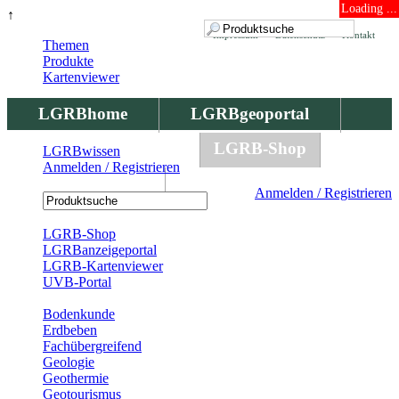
Loading ...
↑
Impressum
Datenschutz
Kontakt
Themen
Produkte
Kartenviewer
LGRBhome
LGRBgeoportal
LGRBbohrungen
LGRB-Shop
LGRBwissen
Anmelden / Registrieren
LGRBwissen
Anmelden / Registrieren
Registrierung
LGRB-Shop
LGRBanzeigeportal
LGRB-Kartenviewer
UVB-Portal
Produkte
Bodenkunde
Erdbeben
Fachübergreifend
Geologie
Geothermie
Geotourismus