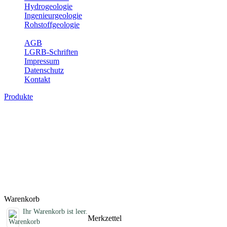
Hydrogeologie
Ingenieurgeologie
Rohstoffgeologie
Service
AGB
LGRB-Schriften
Impressum
Datenschutz
Kontakt
Produkte
Sonstige Produkte des Fachbereichs
Erdbeben
Hier finden Sie Sonderprodukte wie Infomaterial, Daten-CDs,
Poster und weitere Produktkategorien.
Titel
Preis
Produktliste wird geladen ...
Titel
Preis
Warenkorb
Ihr Warenkorb ist leer.
Merkzettel