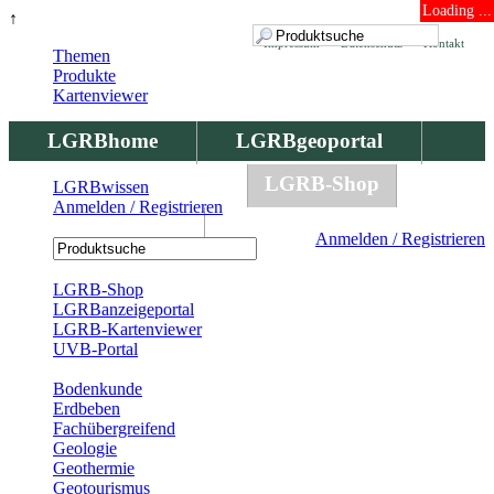
Loading ...
↑
Impressum
Datenschutz
Kontakt
Themen
Produkte
Kartenviewer
LGRBhome
LGRBgeoportal
LGRBbohrungen
LGRB-Shop
LGRBwissen
Anmelden / Registrieren
LGRBwissen
Anmelden / Registrieren
Registrierung
LGRB-Shop
LGRBanzeigeportal
LGRB-Kartenviewer
UVB-Portal
Produkte
Bodenkunde
Erdbeben
Fachübergreifend
Geologie
Geothermie
Geotourismus