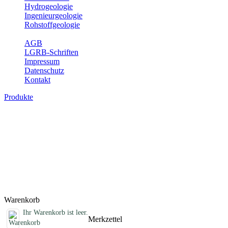
Hydrogeologie
Ingenieurgeologie
Rohstoffgeologie
Service
AGB
LGRB-Schriften
Impressum
Datenschutz
Kontakt
Produkte
Sonstige Produkte des Fachbereichs
Erdbeben
Hier finden Sie Sonderprodukte wie Infomaterial, Daten-CDs,
Poster und weitere Produktkategorien.
Titel
Preis
Produktliste wird geladen ...
Titel
Preis
Warenkorb
Ihr Warenkorb ist leer.
Merkzettel