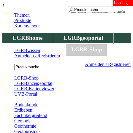
Loading ...
↑
Impressum
Datenschutz
Kontakt
Themen
Produkte
Kartenviewer
LGRBhome
LGRBgeoportal
LGRBbohrungen
LGRB-Shop
LGRBwissen
Anmelden / Registrieren
LGRBwissen
Anmelden / Registrieren
Registrierung
LGRB-Shop
LGRBanzeigeportal
LGRB-Kartenviewer
UVB-Portal
Produkte
Bodenkunde
Erdbeben
Fachübergreifend
Geologie
Geothermie
Geotourismus