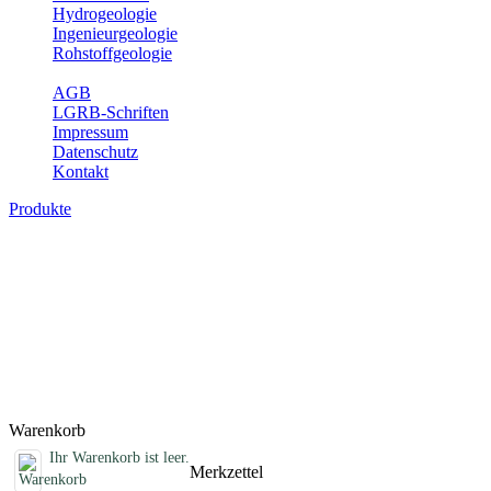
Hydrogeologie
Ingenieurgeologie
Rohstoffgeologie
Service
AGB
LGRB-Schriften
Impressum
Datenschutz
Kontakt
Produkte
Sonstige Produkte des Fachbereichs
Erdbeben
Hier finden Sie Sonderprodukte wie Infomaterial, Daten-CDs,
Poster und weitere Produktkategorien.
Titel
Preis
Produktliste wird geladen ...
Titel
Preis
Warenkorb
Ihr Warenkorb ist leer.
Merkzettel