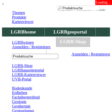
Loading ...
↑
Impressum
Datenschutz
Kontakt
Themen
Produkte
Kartenviewer
LGRBhome
LGRBgeoportal
LGRBbohrungen
LGRB-Shop
LGRBwissen
Anmelden / Registrieren
LGRBwissen
Anmelden / Registrieren
Registrierung
LGRB-Shop
LGRBanzeigeportal
LGRB-Kartenviewer
UVB-Portal
Produkte
Bodenkunde
Erdbeben
Fachübergreifend
Geologie
Geothermie
Geotourismus