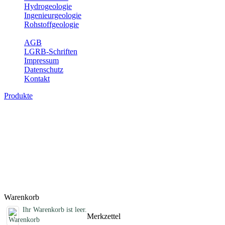
Hydrogeologie
Ingenieurgeologie
Rohstoffgeologie
Service
AGB
LGRB-Schriften
Impressum
Datenschutz
Kontakt
Produkte
Sonstige Produkte des Fachbereichs
Erdbeben
Hier finden Sie Sonderprodukte wie Infomaterial, Daten-CDs,
Poster und weitere Produktkategorien.
Titel
Preis
Produktliste wird geladen ...
Titel
Preis
Warenkorb
Ihr Warenkorb ist leer.
Merkzettel