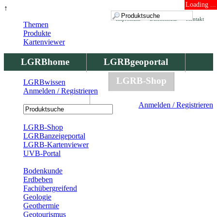
Loading ...
↑
Impressum
Datenschutz
Kontakt
Themen
Produkte
Kartenviewer
LGRBhome
LGRBgeoportal
LGRBbohrungen
LGRB-Shop
LGRBwissen
Anmelden / Registrieren
LGRBwissen
Anmelden / Registrieren
Registrierung
LGRB-Shop
LGRBanzeigeportal
LGRB-Kartenviewer
UVB-Portal
Produkte
Bodenkunde
Erdbeben
Fachübergreifend
Geologie
Geothermie
Geotourismus