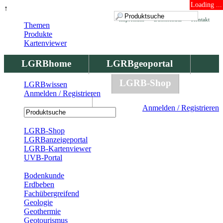
Loading ...
↑
Impressum
Datenschutz
Kontakt
Themen
Produkte
Kartenviewer
LGRBhome
LGRBgeoportal
LGRBbohrungen
LGRB-Shop
LGRBwissen
Anmelden / Registrieren
LGRBwissen
Anmelden / Registrieren
Registrierung
LGRB-Shop
LGRBanzeigeportal
LGRB-Kartenviewer
UVB-Portal
Produkte
Bodenkunde
Erdbeben
Fachübergreifend
Geologie
Geothermie
Geotourismus