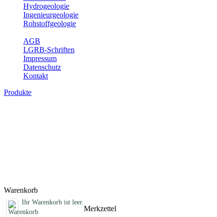
Hydrogeologie
Ingenieurgeologie
Rohstoffgeologie
Service
AGB
LGRB-Schriften
Impressum
Datenschutz
Kontakt
Produkte
Sonstige Produkte des Fachbereichs
Erdbeben
Hier finden Sie Sonderprodukte wie Infomaterial, Daten-CDs,
Poster und weitere Produktkategorien.
Titel
Preis
Produktliste wird geladen ...
Titel
Preis
Warenkorb
Ihr Warenkorb ist leer.
Merkzettel