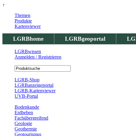
↑
Themen
Produkte
Kartenviewer
LGRBhome
LGRBgeoportal
LG
LGRBwissen
Anmelden / Registrieren
Registrierung
LGRB-Shop
LGRBanzeigeportal
LGRB-Kartenviewer
UVB-Portal
Produkte
Bodenkunde
Erdbeben
Fachübergreifend
Geologie
Geothermie
Geotourismus