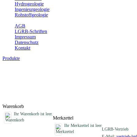
Hydrogeologie
Ingenieurgeologie
Rohstoffgeologie
Service
AGB
LGRB-Schriften
Impressum
Datenschutz
Kontakt
Produkte
Sonstige Produkte des Fachbereichs Erdb
Hier finden Sie Sonderprodukte wie Infomaterial, Daten-CDs, Poster 
Titel
Produktliste wird geladen ...
Titel
Warenkorb
Ihr Warenkorb ist leer.
Merkzettel
Ihr Merkzettel ist leer
LGRB-Vertrieb
E-Mail:
vertrieb-lg