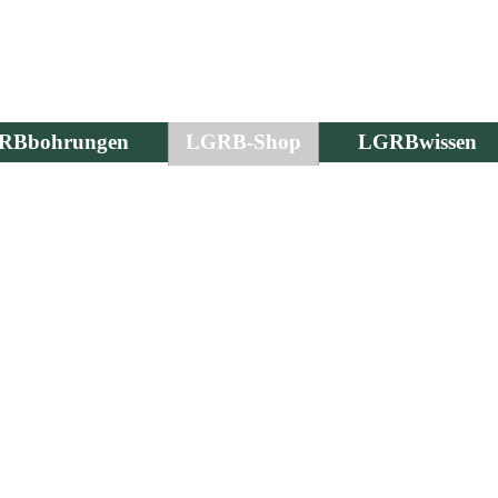
RBbohrungen
LGRB-Shop
LGRBwissen