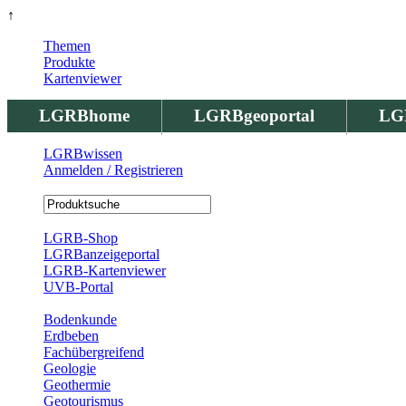
↑
Themen
Produkte
Kartenviewer
LGRBhome
LGRBgeoportal
LG
LGRBwissen
Anmelden / Registrieren
Registrierung
LGRB-Shop
LGRBanzeigeportal
LGRB-Kartenviewer
UVB-Portal
Produkte
Bodenkunde
Erdbeben
Fachübergreifend
Geologie
Geothermie
Geotourismus