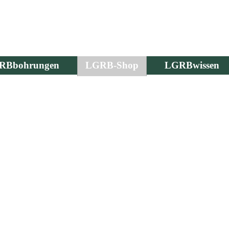
RBbohrungen
LGRB-Shop
LGRBwissen