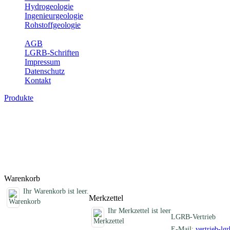
Hydrogeologie
Ingenieurgeologie
Rohstoffgeologie
Service
AGB
LGRB-Schriften
Impressum
Datenschutz
Kontakt
Produkte
Sonstige Produkte des Fachbereichs Erdb
Hier finden Sie Sonderprodukte wie Infomaterial, Daten-CDs, Poster 
Titel
Produktliste wird geladen ...
Titel
Warenkorb
Ihr Warenkorb ist leer.
Merkzettel
Ihr Merkzettel ist leer
LGRB-Vertrieb
E-Mail:
vertrieb-lg