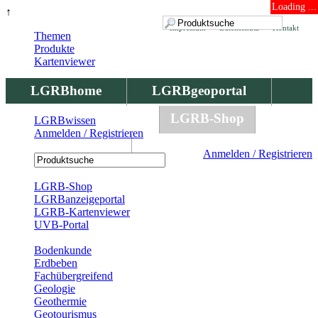
Loading ...
↑
Impressum
Datenschutz
Kontakt
Themen
Produkte
Kartenviewer
LGRBhome
LGRBgeoportal
LGRBbohrungen
LGRB-Shop
LGRBwissen
Anmelden / Registrieren
LGRBwissen
Anmelden / Registrieren
Registrierung
LGRB-Shop
LGRBanzeigeportal
LGRB-Kartenviewer
UVB-Portal
Produkte
Bodenkunde
Erdbeben
Fachübergreifend
Geologie
Geothermie
Geotourismus