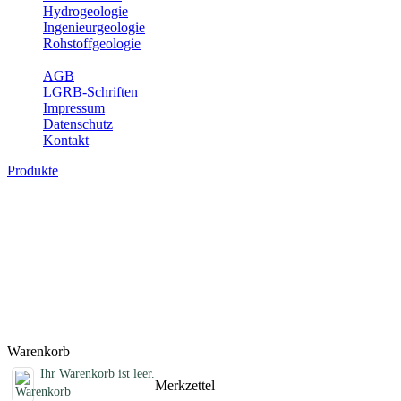
Hydrogeologie
Ingenieurgeologie
Rohstoffgeologie
Service
AGB
LGRB-Schriften
Impressum
Datenschutz
Kontakt
Produkte
Sonstige Produkte des Fachbereichs
Erdbeben
Hier finden Sie Sonderprodukte wie Infomaterial, Daten-CDs,
Poster und weitere Produktkategorien.
Titel
Preis
Produktliste wird geladen ...
Titel
Preis
Warenkorb
Ihr Warenkorb ist leer.
Merkzettel