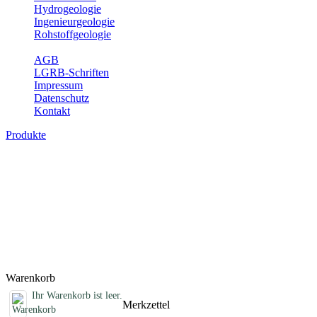
Hydrogeologie
Ingenieurgeologie
Rohstoffgeologie
Service
AGB
LGRB-Schriften
Impressum
Datenschutz
Kontakt
Produkte
Sonstige Produkte des Fachbereichs
Erdbeben
Hier finden Sie Sonderprodukte wie Infomaterial, Daten-CDs,
Poster und weitere Produktkategorien.
Titel
Preis
Produktliste wird geladen ...
Titel
Preis
Warenkorb
Ihr Warenkorb ist leer.
Merkzettel