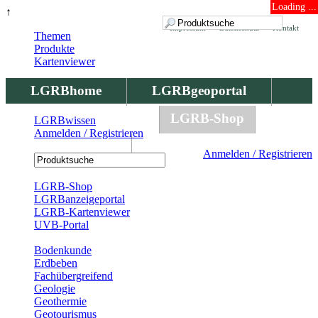
Loading ...
↑
Impressum
Datenschutz
Kontakt
Themen
Produkte
Kartenviewer
LGRBhome
LGRBgeoportal
LGRBbohrungen
LGRB-Shop
LGRBwissen
Anmelden / Registrieren
LGRBwissen
Anmelden / Registrieren
Registrierung
LGRB-Shop
LGRBanzeigeportal
LGRB-Kartenviewer
UVB-Portal
Produkte
Bodenkunde
Erdbeben
Fachübergreifend
Geologie
Geothermie
Geotourismus