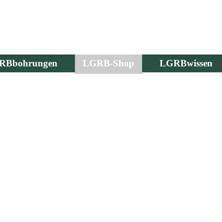
RBbohrungen
LGRB-Shop
LGRBwissen