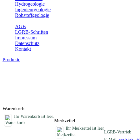
Hydrogeologie
Ingenieurgeologie
Rohstoffgeologie
Service
AGB
LGRB-Schriften
Impressum
Datenschutz
Kontakt
Produkte
Sonstige Produkte des Fachbereichs Erdb
Hier finden Sie Sonderprodukte wie Infomaterial, Daten-CDs, Poster 
Titel
Produktliste wird geladen ...
Titel
Warenkorb
Ihr Warenkorb ist leer.
Merkzettel
Ihr Merkzettel ist leer
LGRB-Vertrieb
E-Mail:
vertrieb-lg