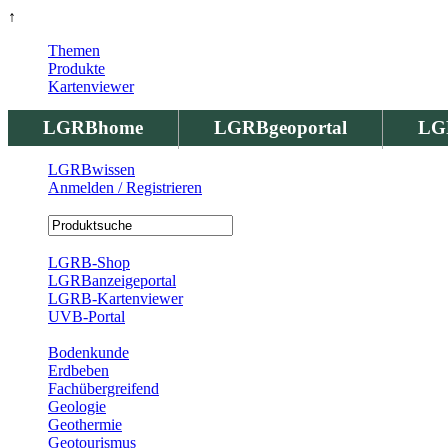
↑
Themen
Produkte
Kartenviewer
LGRBhome
LGRBgeoportal
LG
LGRBwissen
Anmelden / Registrieren
Registrierung
LGRB-Shop
LGRBanzeigeportal
LGRB-Kartenviewer
UVB-Portal
Produkte
Bodenkunde
Erdbeben
Fachübergreifend
Geologie
Geothermie
Geotourismus