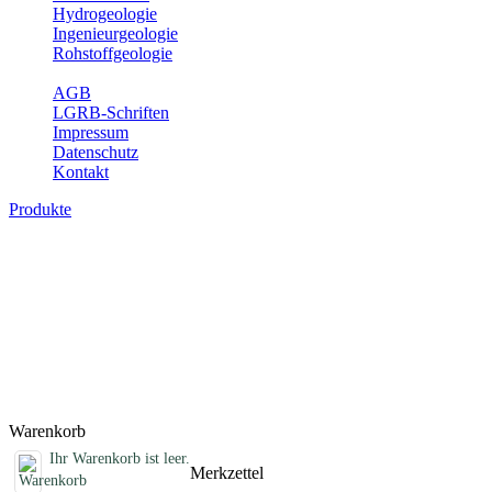
Hydrogeologie
Ingenieurgeologie
Rohstoffgeologie
Service
AGB
LGRB-Schriften
Impressum
Datenschutz
Kontakt
Produkte
Sonstige Produkte des Fachbereichs
Erdbeben
Hier finden Sie Sonderprodukte wie Infomaterial, Daten-CDs,
Poster und weitere Produktkategorien.
Titel
Preis
Produktliste wird geladen ...
Titel
Preis
Warenkorb
Ihr Warenkorb ist leer.
Merkzettel