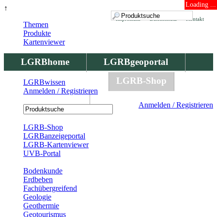
Loading ...
↑
Impressum
Datenschutz
Kontakt
Themen
Produkte
Kartenviewer
LGRBhome
LGRBgeoportal
LGRBbohrungen
LGRB-Shop
LGRBwissen
Anmelden / Registrieren
LGRBwissen
Anmelden / Registrieren
Registrierung
LGRB-Shop
LGRBanzeigeportal
LGRB-Kartenviewer
UVB-Portal
Produkte
Bodenkunde
Erdbeben
Fachübergreifend
Geologie
Geothermie
Geotourismus