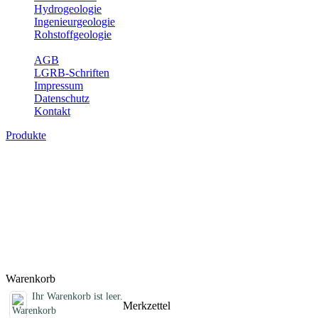
Hydrogeologie
Ingenieurgeologie
Rohstoffgeologie
Service
AGB
LGRB-Schriften
Impressum
Datenschutz
Kontakt
Produkte
Sonstige Produkte des Fachbereichs
Erdbeben
Hier finden Sie Sonderprodukte wie Infomaterial, Daten-CDs,
Poster und weitere Produktkategorien.
Titel
Preis
Produktliste wird geladen ...
Titel
Preis
Warenkorb
Ihr Warenkorb ist leer.
Merkzettel