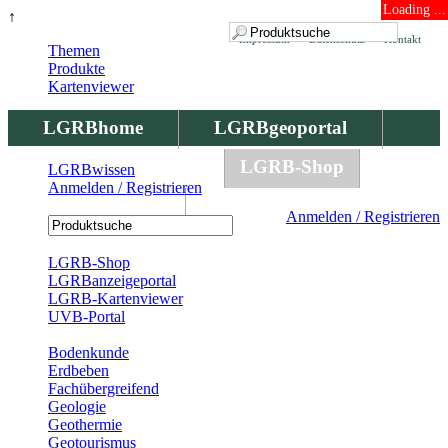
Loading ...
↑
Impressum
Datenschutz
Kontakt
Themen
Produkte
Kartenviewer
LGRBhome
LGRBgeoportal
LGRBbohrungen
LGRB-Shop
LGRBwissen
Anmelden / Registrieren
LGRBwissen
Anmelden / Registrieren
Registrierung
LGRB-Shop
LGRBanzeigeportal
LGRB-Kartenviewer
UVB-Portal
Produkte
Bodenkunde
Erdbeben
Fachübergreifend
Geologie
Geothermie
Geotourismus