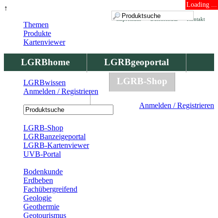
Loading ...
↑
Impressum
Datenschutz
Kontakt
Themen
Produkte
Kartenviewer
LGRBhome
LGRBgeoportal
LGRBbohrungen
LGRB-Shop
LGRBwissen
Anmelden / Registrieren
LGRBwissen
Anmelden / Registrieren
Registrierung
LGRB-Shop
LGRBanzeigeportal
LGRB-Kartenviewer
UVB-Portal
Produkte
Bodenkunde
Erdbeben
Fachübergreifend
Geologie
Geothermie
Geotourismus