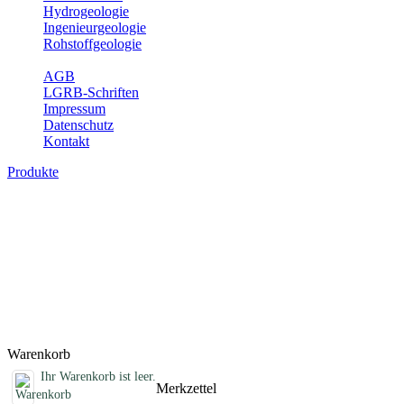
Hydrogeologie
Ingenieurgeologie
Rohstoffgeologie
Service
AGB
LGRB-Schriften
Impressum
Datenschutz
Kontakt
Produkte
Sonstige Produkte des Fachbereichs
Erdbeben
Hier finden Sie Sonderprodukte wie Infomaterial, Daten-CDs,
Poster und weitere Produktkategorien.
Titel
Preis
Produktliste wird geladen ...
Titel
Preis
Warenkorb
Ihr Warenkorb ist leer.
Merkzettel