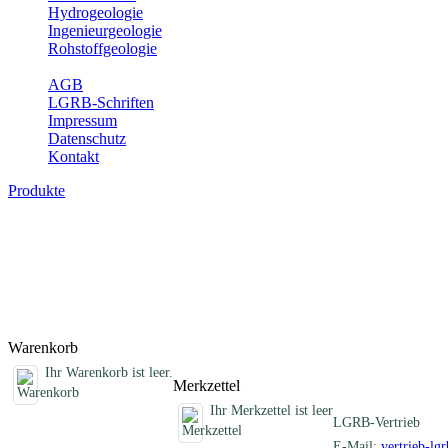
Hydrogeologie
Ingenieurgeologie
Rohstoffgeologie
Service
AGB
LGRB-Schriften
Impressum
Datenschutz
Kontakt
Produkte
Sonstige Produkte des Fachbereichs Erdb
Hier finden Sie Sonderprodukte wie Infomaterial, Daten-CDs, Poster 
Titel
Produktliste wird geladen ...
Titel
Warenkorb
Ihr Warenkorb ist leer.
Merkzettel
Ihr Merkzettel ist leer
LGRB-Vertrieb
E-Mail:
vertrieb-lg