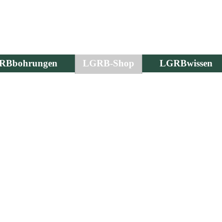
RBbohrungen
LGRB-Shop
LGRBwissen