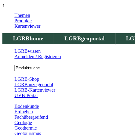
↑
Themen
Produkte
Kartenviewer
LGRBhome
LGRBgeoportal
LG
LGRBwissen
Anmelden / Registrieren
Registrierung
LGRB-Shop
LGRBanzeigeportal
LGRB-Kartenviewer
UVB-Portal
Produkte
Bodenkunde
Erdbeben
Fachübergreifend
Geologie
Geothermie
Geotourismus