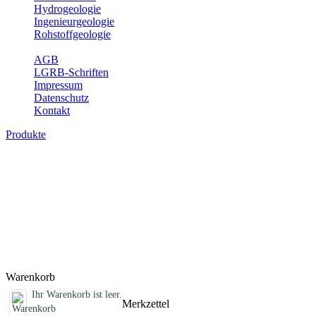
Hydrogeologie
Ingenieurgeologie
Rohstoffgeologie
Service
AGB
LGRB-Schriften
Impressum
Datenschutz
Kontakt
Produkte
Sonstige Produkte des Fachbereichs
Erdbeben
Hier finden Sie Sonderprodukte wie Infomaterial, Daten-CDs,
Poster und weitere Produktkategorien.
Titel
Preis
Produktliste wird geladen ...
Titel
Preis
Warenkorb
Ihr Warenkorb ist leer.
Merkzettel