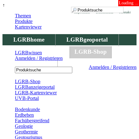
Loading ...
↑
Impressum
Datenschutz
Kontakt
Themen
Produkte
Kartenviewer
LGRBhome
LGRBgeoportal
LGRBbohrungen
LGRB-Shop
LGRBwissen
Anmelden / Registrieren
LGRBwissen
Anmelden / Registrieren
Registrierung
LGRB-Shop
LGRBanzeigeportal
LGRB-Kartenviewer
UVB-Portal
Produkte
Bodenkunde
Erdbeben
Fachübergreifend
Geologie
Geothermie
Geotourismus