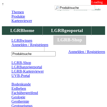
Loading ...
↑
Impressum
Datenschutz
Kontakt
Themen
Produkte
Kartenviewer
LGRBhome
LGRBgeoportal
LGRBbohrungen
LGRB-Shop
LGRBwissen
Anmelden / Registrieren
LGRBwissen
Anmelden / Registrieren
Registrierung
LGRB-Shop
LGRBanzeigeportal
LGRB-Kartenviewer
UVB-Portal
Produkte
Bodenkunde
Erdbeben
Fachübergreifend
Geologie
Geothermie
Geotourismus