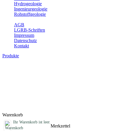
Hydrogeologie
Ingenieurgeologie
Rohstoffgeologie
Service
AGB
LGRB-Schriften
Impressum
Datenschutz
Kontakt
Produkte
Sonstige Produkte des Fachbereichs
Erdbeben
Hier finden Sie Sonderprodukte wie Infomaterial, Daten-CDs,
Poster und weitere Produktkategorien.
Titel
Preis
Produktliste wird geladen ...
Titel
Preis
Warenkorb
Ihr Warenkorb ist leer.
Merkzettel