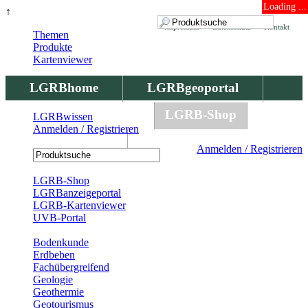
Loading ...
↑
Impressum
Datenschutz
Kontakt
Themen
Produkte
Kartenviewer
LGRBhome
LGRBgeoportal
LGRBbohrungen
LGRB-Shop
LGRBwissen
Anmelden / Registrieren
LGRBwissen
Anmelden / Registrieren
Registrierung
LGRB-Shop
LGRBanzeigeportal
LGRB-Kartenviewer
UVB-Portal
Produkte
Bodenkunde
Erdbeben
Fachübergreifend
Geologie
Geothermie
Geotourismus