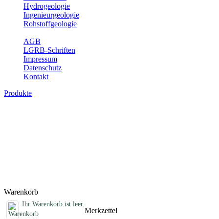
Hydrogeologie
Ingenieurgeologie
Rohstoffgeologie
Service
AGB
LGRB-Schriften
Impressum
Datenschutz
Kontakt
Produkte
Sonstige Produkte des Fachbereichs
Erdbeben
Hier finden Sie Sonderprodukte wie Infomaterial, Daten-CDs,
Poster und weitere Produktkategorien.
Titel
Preis
Produktliste wird geladen ...
Titel
Preis
Warenkorb
Ihr Warenkorb ist leer.
Merkzettel