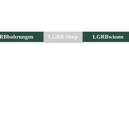
RBbohrungen
LGRB-Shop
LGRBwissen