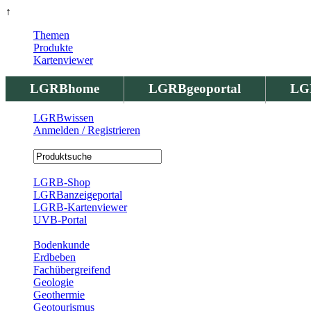
↑
Themen
Produkte
Kartenviewer
LGRBhome
LGRBgeoportal
LG
LGRBwissen
Anmelden / Registrieren
Registrierung
LGRB-Shop
LGRBanzeigeportal
LGRB-Kartenviewer
UVB-Portal
Produkte
Bodenkunde
Erdbeben
Fachübergreifend
Geologie
Geothermie
Geotourismus