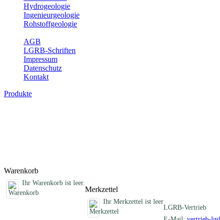
Hydrogeologie
Ingenieurgeologie
Rohstoffgeologie
Service
AGB
LGRB-Schriften
Impressum
Datenschutz
Kontakt
Produkte
Sonstige Produkte des Fachbereichs Erdb
Hier finden Sie Sonderprodukte wie Infomaterial, Daten-CDs, Poster 
Titel
Produktliste wird geladen ...
Titel
Warenkorb
Ihr Warenkorb ist leer.
Merkzettel
Ihr Merkzettel ist leer
LGRB-Vertrieb
E-Mail:
vertrieb-lg