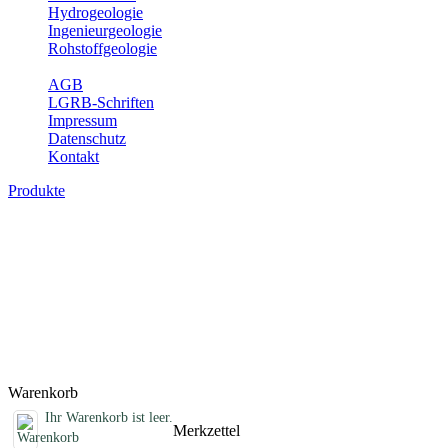
Hydrogeologie
Ingenieurgeologie
Rohstoffgeologie
Service
AGB
LGRB-Schriften
Impressum
Datenschutz
Kontakt
Produkte
Sonstige Produkte des Fachbereichs
Erdbeben
Hier finden Sie Sonderprodukte wie Infomaterial, Daten-CDs,
Poster und weitere Produktkategorien.
Titel
Preis
Produktliste wird geladen ...
Titel
Preis
Warenkorb
Ihr Warenkorb ist leer.
Merkzettel