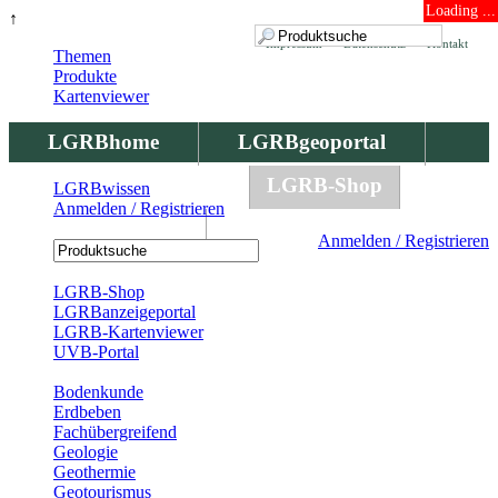
Loading ...
↑
Impressum
Datenschutz
Kontakt
Themen
Produkte
Kartenviewer
LGRBhome
LGRBgeoportal
LGRBbohrungen
LGRB-Shop
LGRBwissen
Anmelden / Registrieren
LGRBwissen
Anmelden / Registrieren
Registrierung
LGRB-Shop
LGRBanzeigeportal
LGRB-Kartenviewer
UVB-Portal
Produkte
Bodenkunde
Erdbeben
Fachübergreifend
Geologie
Geothermie
Geotourismus