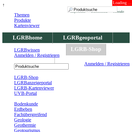
Loading ...
↑
Impressum
Datenschutz
Kontakt
Themen
Produkte
Kartenviewer
LGRBhome
LGRBgeoportal
LGRBbohrungen
LGRB-Shop
LGRBwissen
Anmelden / Registrieren
LGRBwissen
Anmelden / Registrieren
Registrierung
LGRB-Shop
LGRBanzeigeportal
LGRB-Kartenviewer
UVB-Portal
Produkte
Bodenkunde
Erdbeben
Fachübergreifend
Geologie
Geothermie
Geotourismus