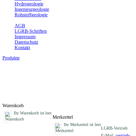
Hydrogeologie
Ingenieurgeologie
Rohstoffgeologie
Service
AGB
LGRB-Schriften
Impressum
Datenschutz
Kontakt
Produkte
Erdbebenkarten, analoge Karten
Erdbebenkarten des Landes Baden-Württemberg
Titel
Preis
Produktliste wird geladen ...
Titel
Preis
Warenkorb
Ihr Warenkorb ist leer.
Merkzettel
Ihr Merkzettel ist leer
LGRB-Vertrieb
E-Mail:
vertrieb-