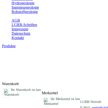
Hydrogeologie
Ingenieurgeologie
Rohstoffgeologie
Service
AGB
LGRB-Schriften
Impressum
Datenschutz
Kontakt
Produkte
Erdbebenkarten, analoge Karten
Erdbebenkarten des Landes Baden-Württemberg
Titel
Produktliste wird geladen ...
Titel
Warenkorb
Ihr Warenkorb ist leer.
Merkzettel
Ihr Merkzettel ist leer
LGRB-Vertrieb
E-Mail:
vertrieb-lg