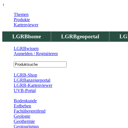
↑
Themen
Produkte
Kartenviewer
LGRBhome
LGRBgeoportal
LG
LGRBwissen
Anmelden / Registrieren
Registrierung
LGRB-Shop
LGRBanzeigeportal
LGRB-Kartenviewer
UVB-Portal
Produkte
Bodenkunde
Erdbeben
Fachübergreifend
Geologie
Geothermie
Geotourismus