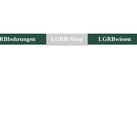
RBbohrungen
LGRB-Shop
LGRBwissen