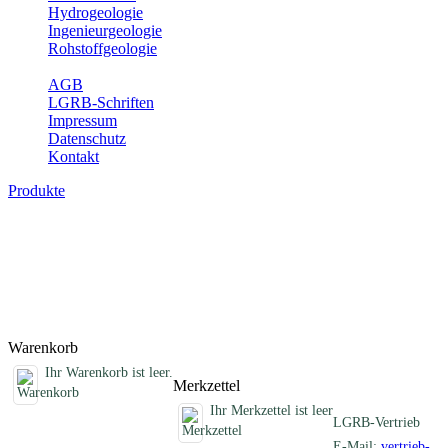
Hydrogeologie
Ingenieurgeologie
Rohstoffgeologie
Service
AGB
LGRB-Schriften
Impressum
Datenschutz
Kontakt
Produkte
Erdbebenkarten, analoge Karten
Erdbebenkarten des Landes Baden-Württemberg
Titel
Preis
Produktliste wird geladen ...
Titel
Preis
Warenkorb
Ihr Warenkorb ist leer.
Merkzettel
Ihr Merkzettel ist leer
LGRB-Vertrieb
E-Mail:
vertrieb-