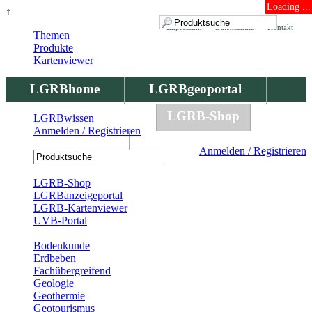
Loading ...
↑
Impressum
Datenschutz
Kontakt
Themen
Produkte
Kartenviewer
LGRBhome
LGRBgeoportal
LGRBbohrungen
LGRB-Shop
LGRBwissen
Anmelden / Registrieren
LGRBwissen
Anmelden / Registrieren
Registrierung
LGRB-Shop
LGRBanzeigeportal
LGRB-Kartenviewer
UVB-Portal
Produkte
Bodenkunde
Erdbeben
Fachübergreifend
Geologie
Geothermie
Geotourismus