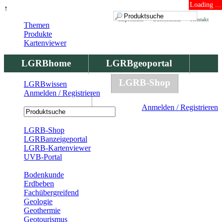
Loading ...
↑
Impressum
Datenschutz
Kontakt
Themen
Produkte
Kartenviewer
LGRBhome
LGRBgeoportal
LGRBbohrungen
LGRB-Shop
LGRBwissen
Anmelden / Registrieren
LGRBwissen
Anmelden / Registrieren
Registrierung
LGRB-Shop
LGRBanzeigeportal
LGRB-Kartenviewer
UVB-Portal
Produkte
Bodenkunde
Erdbeben
Fachübergreifend
Geologie
Geothermie
Geotourismus