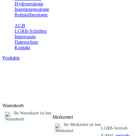
Hydrogeologie
Ingenieurgeologie
Rohstoffgeologie
Service
AGB
LGRB-Schriften
Impressum
Datenschutz
Kontakt
Produkte
Erdbebenkarten, analoge Karten
Erdbebenkarten des Landes Baden-Württemberg
Titel
Preis
Produktliste wird geladen ...
Titel
Preis
Warenkorb
Ihr Warenkorb ist leer.
Merkzettel
Ihr Merkzettel ist leer
LGRB-Vertrieb
E-Mail:
vertrieb-