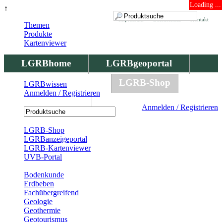
Loading ...
↑
Impressum
Datenschutz
Kontakt
Themen
Produkte
Kartenviewer
LGRBhome
LGRBgeoportal
LGRBbohrungen
LGRB-Shop
LGRBwissen
Anmelden / Registrieren
LGRBwissen
Anmelden / Registrieren
Registrierung
LGRB-Shop
LGRBanzeigeportal
LGRB-Kartenviewer
UVB-Portal
Produkte
Bodenkunde
Erdbeben
Fachübergreifend
Geologie
Geothermie
Geotourismus