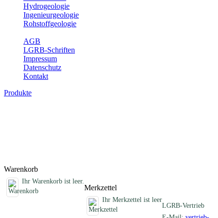
Hydrogeologie
Ingenieurgeologie
Rohstoffgeologie
Service
AGB
LGRB-Schriften
Impressum
Datenschutz
Kontakt
Produkte
Erdbebenkarten, analoge Karten
Erdbebenkarten des Landes Baden-Württemberg
Titel
Preis
Produktliste wird geladen ...
Titel
Preis
Warenkorb
Ihr Warenkorb ist leer.
Merkzettel
Ihr Merkzettel ist leer
LGRB-Vertrieb
E-Mail:
vertrieb-