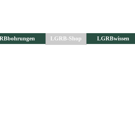
RBbohrungen
LGRB-Shop
LGRBwissen