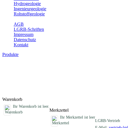
Hydrogeologie
Ingenieurgeologie
Rohstoffgeologie
Service
AGB
LGRB-Schriften
Impressum
Datenschutz
Kontakt
Produkte
Erdbebenkarten, analoge Karten
Erdbebenkarten des Landes Baden-Württemberg
Titel
Produktliste wird geladen ...
Titel
Warenkorb
Ihr Warenkorb ist leer.
Merkzettel
Ihr Merkzettel ist leer
LGRB-Vertrieb
E-Mail:
vertrieb-lg