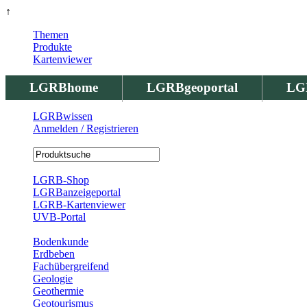
↑
Themen
Produkte
Kartenviewer
LGRBhome
LGRBgeoportal
LG
LGRBwissen
Anmelden / Registrieren
Registrierung
LGRB-Shop
LGRBanzeigeportal
LGRB-Kartenviewer
UVB-Portal
Produkte
Bodenkunde
Erdbeben
Fachübergreifend
Geologie
Geothermie
Geotourismus