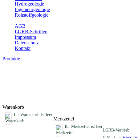
Hydrogeologie
Ingenieurgeologie
Rohstoffgeologie
Service
AGB
LGRB-Schriften
Impressum
Datenschutz
Kontakt
Produkte
Erdbebenkarten, analoge Karten
Erdbebenkarten des Landes Baden-Württemberg
Titel
Produktliste wird geladen ...
Titel
Warenkorb
Ihr Warenkorb ist leer.
Merkzettel
Ihr Merkzettel ist leer
LGRB-Vertrieb
E-Mail:
vertrieb-lg