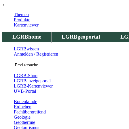
↑
Themen
Produkte
Kartenviewer
LGRBhome
LGRBgeoportal
LG
LGRBwissen
Anmelden / Registrieren
Registrierung
LGRB-Shop
LGRBanzeigeportal
LGRB-Kartenviewer
UVB-Portal
Produkte
Bodenkunde
Erdbeben
Fachübergreifend
Geologie
Geothermie
Geotourismus