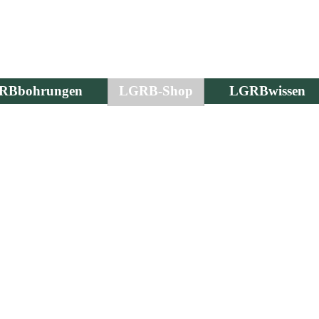
RBbohrungen
LGRB-Shop
LGRBwissen