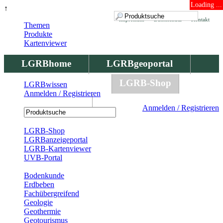
Loading ...
↑
Impressum
Datenschutz
Kontakt
Themen
Produkte
Kartenviewer
LGRBhome
LGRBgeoportal
LGRBbohrungen
LGRB-Shop
LGRBwissen
Anmelden / Registrieren
LGRBwissen
Anmelden / Registrieren
Registrierung
LGRB-Shop
LGRBanzeigeportal
LGRB-Kartenviewer
UVB-Portal
Produkte
Bodenkunde
Erdbeben
Fachübergreifend
Geologie
Geothermie
Geotourismus