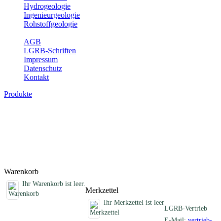
Hydrogeologie
Ingenieurgeologie
Rohstoffgeologie
Service
AGB
LGRB-Schriften
Impressum
Datenschutz
Kontakt
Produkte
Erdbebenkarten, analoge Karten
Erdbebenkarten des Landes Baden-Württemberg
Titel
Preis
Produktliste wird geladen ...
Titel
Preis
Warenkorb
Ihr Warenkorb ist leer.
Merkzettel
Ihr Merkzettel ist leer
LGRB-Vertrieb
E-Mail:
vertrieb-