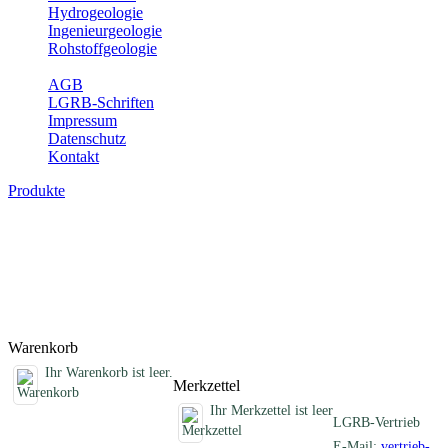
Hydrogeologie
Ingenieurgeologie
Rohstoffgeologie
Service
AGB
LGRB-Schriften
Impressum
Datenschutz
Kontakt
Produkte
Erdbebenkarten, analoge Karten
Erdbebenkarten des Landes Baden-Württemberg
Titel
Preis
Produktliste wird geladen ...
Titel
Preis
Warenkorb
Ihr Warenkorb ist leer.
Merkzettel
Ihr Merkzettel ist leer
LGRB-Vertrieb
E-Mail:
vertrieb-