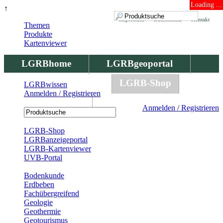
Loading ...
↑
Impressum
Datenschutz
Kontakt
Themen
Produkte
Kartenviewer
LGRBhome
LGRBgeoportal
LGRBbohrungen
LGRB-Shop
LGRBwissen
Anmelden / Registrieren
LGRBwissen
Anmelden / Registrieren
Registrierung
LGRB-Shop
LGRBanzeigeportal
LGRB-Kartenviewer
UVB-Portal
Produkte
Bodenkunde
Erdbeben
Fachübergreifend
Geologie
Geothermie
Geotourismus