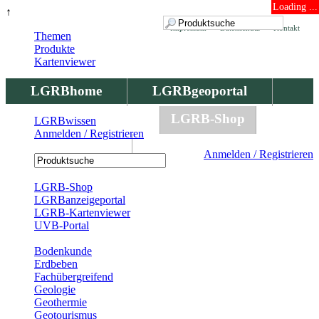
Loading ...
↑
Impressum
Datenschutz
Kontakt
Themen
Produkte
Kartenviewer
LGRBhome
LGRBgeoportal
LGRBbohrungen
LGRB-Shop
LGRBwissen
Anmelden / Registrieren
LGRBwissen
Anmelden / Registrieren
Registrierung
LGRB-Shop
LGRBanzeigeportal
LGRB-Kartenviewer
UVB-Portal
Produkte
Bodenkunde
Erdbeben
Fachübergreifend
Geologie
Geothermie
Geotourismus