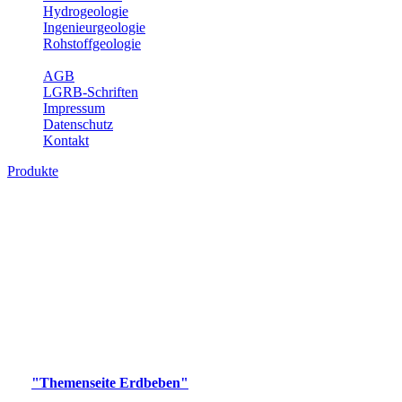
Hydrogeologie
Ingenieurgeologie
Rohstoffgeologie
Service
AGB
LGRB-Schriften
Impressum
Datenschutz
Kontakt
Produkte
Produkte des Themenbereichs Erdbeben
Der Fachbereich Landeserdbebendienst (LED) im LGRB erfüllt die
folgenden Aufgaben: Erdbebenmessung, Bereitstellung von
Erdbebeninformationen und seismischen Messdaten, Erfassung von
Wahrnehmungen und Schäden bei Erdbeben und Fachberatung in
seismologischen Fragen.
Bitte wählen Sie ein Produkt im gewünschten Format aus.
Digitale Produkte, die direkt downloadbar sind, finden Sie auf
der
"Themenseite Erdbeben"
im
LGRBgeoportal
.