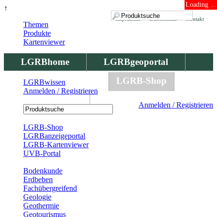
Loading ...
↑
Impressum
Datenschutz
Kontakt
Themen
Produkte
Kartenviewer
LGRBhome
LGRBgeoportal
LGRBbohrungen
LGRB-Shop
LGRBwissen
Anmelden / Registrieren
LGRBwissen
Anmelden / Registrieren
Registrierung
LGRB-Shop
LGRBanzeigeportal
LGRB-Kartenviewer
UVB-Portal
Produkte
Bodenkunde
Erdbeben
Fachübergreifend
Geologie
Geothermie
Geotourismus