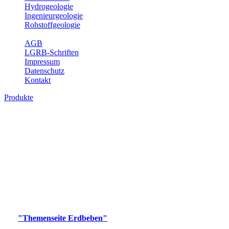
Hydrogeologie
Ingenieurgeologie
Rohstoffgeologie
Service
AGB
LGRB-Schriften
Impressum
Datenschutz
Kontakt
Produkte
Produkte des Themenbereichs Erdbeben
Der Fachbereich Landeserdbebendienst (LED) im LGRB erfüllt die
folgenden Aufgaben: Erdbebenmessung, Bereitstellung von
Erdbebeninformationen und seismischen Messdaten, Erfassung von
Wahrnehmungen und Schäden bei Erdbeben und Fachberatung in
seismologischen Fragen.
Bitte wählen Sie ein Produkt im gewünschten Format aus.
Digitale Produkte, die direkt downloadbar sind, finden Sie auf
der
"Themenseite Erdbeben"
im
LGRBgeoportal
.