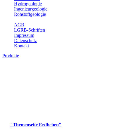
Hydrogeologie
Ingenieurgeologie
Rohstoffgeologie
Service
AGB
LGRB-Schriften
Impressum
Datenschutz
Kontakt
Produkte
Produkte des Themenbereichs Erdbeben
Der Fachbereich Landeserdbebendienst (LED) im LGRB erfüllt die
folgenden Aufgaben: Erdbebenmessung, Bereitstellung von
Erdbebeninformationen und seismischen Messdaten, Erfassung von
Wahrnehmungen und Schäden bei Erdbeben und Fachberatung in
seismologischen Fragen.
Bitte wählen Sie ein Produkt im gewünschten Format aus.
Digitale Produkte, die direkt downloadbar sind, finden Sie auf
der
"Themenseite Erdbeben"
im
LGRBgeoportal
.