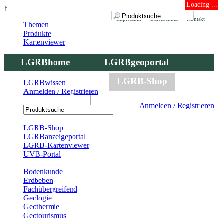
Loading ...
↑
Impressum
Datenschutz
Kontakt
Themen
Produkte
Kartenviewer
LGRBhome
LGRBgeoportal
LGRBbohrungen
LGRB-Shop
LGRBwissen
Anmelden / Registrieren
LGRBwissen
Anmelden / Registrieren
Registrierung
LGRB-Shop
LGRBanzeigeportal
LGRB-Kartenviewer
UVB-Portal
Produkte
Bodenkunde
Erdbeben
Fachübergreifend
Geologie
Geothermie
Geotourismus