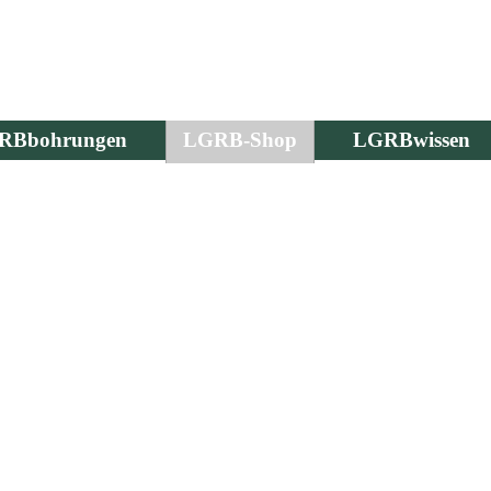
RBbohrungen
LGRB-Shop
LGRBwissen