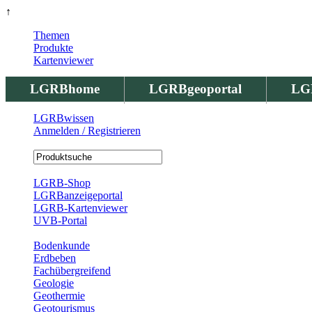
↑
Themen
Produkte
Kartenviewer
LGRBhome
LGRBgeoportal
LG
LGRBwissen
Anmelden / Registrieren
Registrierung
LGRB-Shop
LGRBanzeigeportal
LGRB-Kartenviewer
UVB-Portal
Produkte
Bodenkunde
Erdbeben
Fachübergreifend
Geologie
Geothermie
Geotourismus