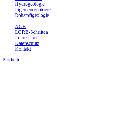
Hydrogeologie
Ingenieurgeologie
Rohstoffgeologie
Service
AGB
LGRB-Schriften
Impressum
Datenschutz
Kontakt
Produkte
Produkte des Themenbereichs Erdbeben
Der Fachbereich Landeserdbebendienst (LED) im LGRB erfüllt die f
Wahrnehmungen und Schäden bei Erdbeben und Fachberatung in sei
Bitte wählen Sie ein Produkt im gewünschten Format aus.
Digitale Produkte, die direkt downloadbar sind, finden Sie auf d
Sonderkarten