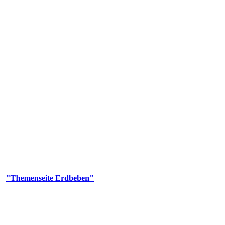
olgenden Aufgaben: Erdbebenmessung, Bereitstellung von Erdbebenin
smologischen Fragen.
er
"Themenseite Erdbeben"
im
LGRBgeoportal
.