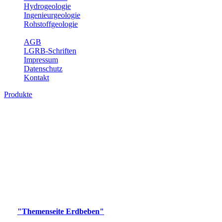
Hydrogeologie
Ingenieurgeologie
Rohstoffgeologie
Service
AGB
LGRB-Schriften
Impressum
Datenschutz
Kontakt
Produkte
Produkte des Themenbereichs Erdbeben
Der Fachbereich Landeserdbebendienst (LED) im LGRB erfüllt die
folgenden Aufgaben: Erdbebenmessung, Bereitstellung von
Erdbebeninformationen und seismischen Messdaten, Erfassung von
Wahrnehmungen und Schäden bei Erdbeben und Fachberatung in
seismologischen Fragen.
Bitte wählen Sie ein Produkt im gewünschten Format aus.
Digitale Produkte, die direkt downloadbar sind, finden Sie auf
der
"Themenseite Erdbeben"
im
LGRBgeoportal
.