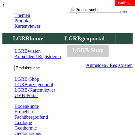
Loading ...
↑
Impressum
Datenschutz
Kontakt
Themen
Produkte
Kartenviewer
LGRBhome
LGRBgeoportal
LGRBbohrungen
LGRB-Shop
LGRBwissen
Anmelden / Registrieren
LGRBwissen
Anmelden / Registrieren
Registrierung
LGRB-Shop
LGRBanzeigeportal
LGRB-Kartenviewer
UVB-Portal
Produkte
Bodenkunde
Erdbeben
Fachübergreifend
Geologie
Geothermie
Geotourismus