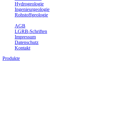
Hydrogeologie
Ingenieurgeologie
Rohstoffgeologie
Service
AGB
LGRB-Schriften
Impressum
Datenschutz
Kontakt
Produkte
Produkte des Themenbereichs Erdbeben
Der Fachbereich Landeserdbebendienst (LED) im LGRB erfüllt die f
Wahrnehmungen und Schäden bei Erdbeben und Fachberatung in sei
Bitte wählen Sie ein Produkt im gewünschten Format aus.
Digitale Produkte, die direkt downloadbar sind, finden Sie auf d
Sonderkarten