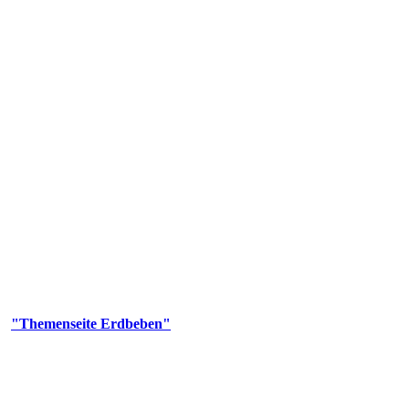
olgenden Aufgaben: Erdbebenmessung, Bereitstellung von Erdbebenin
smologischen Fragen.
er
"Themenseite Erdbeben"
im
LGRBgeoportal
.