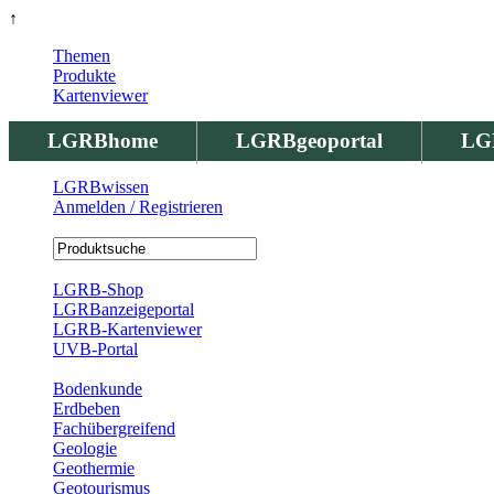
↑
Themen
Produkte
Kartenviewer
LGRBhome
LGRBgeoportal
LG
LGRBwissen
Anmelden / Registrieren
Registrierung
LGRB-Shop
LGRBanzeigeportal
LGRB-Kartenviewer
UVB-Portal
Produkte
Bodenkunde
Erdbeben
Fachübergreifend
Geologie
Geothermie
Geotourismus