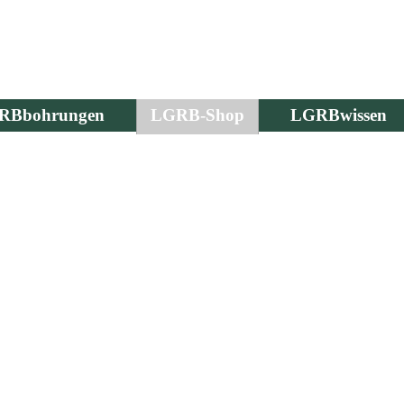
RBbohrungen
LGRB-Shop
LGRBwissen