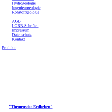
Hydrogeologie
Ingenieurgeologie
Rohstoffgeologie
Service
AGB
LGRB-Schriften
Impressum
Datenschutz
Kontakt
Produkte
Produkte des Themenbereichs Erdbeben
Der Fachbereich Landeserdbebendienst (LED) im LGRB erfüllt die
folgenden Aufgaben: Erdbebenmessung, Bereitstellung von
Erdbebeninformationen und seismischen Messdaten, Erfassung von
Wahrnehmungen und Schäden bei Erdbeben und Fachberatung in
seismologischen Fragen.
Bitte wählen Sie ein Produkt im gewünschten Format aus.
Digitale Produkte, die direkt downloadbar sind, finden Sie auf
der
"Themenseite Erdbeben"
im
LGRBgeoportal
.