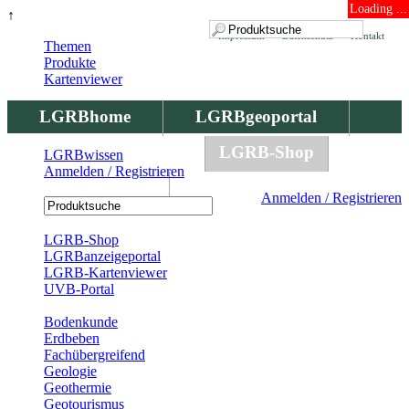
Loading ...
↑
Impressum
Datenschutz
Kontakt
Themen
Produkte
Kartenviewer
LGRBhome
LGRBgeoportal
LGRBbohrungen
LGRB-Shop
LGRBwissen
Anmelden / Registrieren
LGRBwissen
Anmelden / Registrieren
Registrierung
LGRB-Shop
LGRBanzeigeportal
LGRB-Kartenviewer
UVB-Portal
Produkte
Bodenkunde
Erdbeben
Fachübergreifend
Geologie
Geothermie
Geotourismus