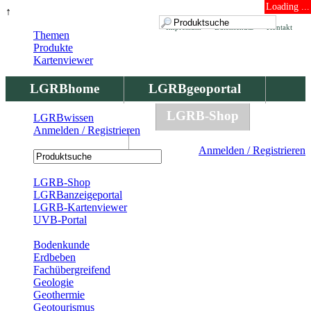
Loading ...
↑
Impressum
Datenschutz
Kontakt
Themen
Produkte
Kartenviewer
LGRBhome
LGRBgeoportal
LGRBbohrungen
LGRB-Shop
LGRBwissen
Anmelden / Registrieren
LGRBwissen
Anmelden / Registrieren
Registrierung
LGRB-Shop
LGRBanzeigeportal
LGRB-Kartenviewer
UVB-Portal
Produkte
Bodenkunde
Erdbeben
Fachübergreifend
Geologie
Geothermie
Geotourismus