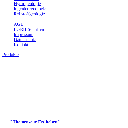
Hydrogeologie
Ingenieurgeologie
Rohstoffgeologie
Service
AGB
LGRB-Schriften
Impressum
Datenschutz
Kontakt
Produkte
Produkte des Themenbereichs Erdbeben
Der Fachbereich Landeserdbebendienst (LED) im LGRB erfüllt die
folgenden Aufgaben: Erdbebenmessung, Bereitstellung von
Erdbebeninformationen und seismischen Messdaten, Erfassung von
Wahrnehmungen und Schäden bei Erdbeben und Fachberatung in
seismologischen Fragen.
Bitte wählen Sie ein Produkt im gewünschten Format aus.
Digitale Produkte, die direkt downloadbar sind, finden Sie auf
der
"Themenseite Erdbeben"
im
LGRBgeoportal
.