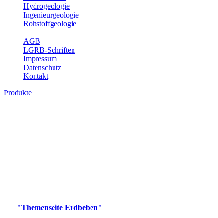
Hydrogeologie
Ingenieurgeologie
Rohstoffgeologie
Service
AGB
LGRB-Schriften
Impressum
Datenschutz
Kontakt
Produkte
Produkte des Themenbereichs Erdbeben
Der Fachbereich Landeserdbebendienst (LED) im LGRB erfüllt die
folgenden Aufgaben: Erdbebenmessung, Bereitstellung von
Erdbebeninformationen und seismischen Messdaten, Erfassung von
Wahrnehmungen und Schäden bei Erdbeben und Fachberatung in
seismologischen Fragen.
Bitte wählen Sie ein Produkt im gewünschten Format aus.
Digitale Produkte, die direkt downloadbar sind, finden Sie auf
der
"Themenseite Erdbeben"
im
LGRBgeoportal
.