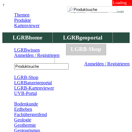
Loading ...
↑
Impressum
Datenschutz
Kontakt
Themen
Produkte
Kartenviewer
LGRBhome
LGRBgeoportal
LGRBbohrungen
LGRB-Shop
LGRBwissen
Anmelden / Registrieren
LGRBwissen
Anmelden / Registrieren
Registrierung
LGRB-Shop
LGRBanzeigeportal
LGRB-Kartenviewer
UVB-Portal
Produkte
Bodenkunde
Erdbeben
Fachübergreifend
Geologie
Geothermie
Geotourismus