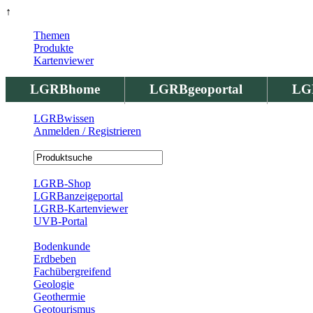
↑
Themen
Produkte
Kartenviewer
LGRBhome
LGRBgeoportal
LG
LGRBwissen
Anmelden / Registrieren
Registrierung
LGRB-Shop
LGRBanzeigeportal
LGRB-Kartenviewer
UVB-Portal
Produkte
Bodenkunde
Erdbeben
Fachübergreifend
Geologie
Geothermie
Geotourismus