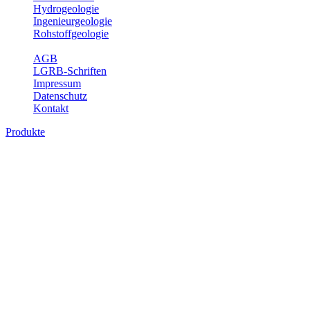
Hydrogeologie
Ingenieurgeologie
Rohstoffgeologie
Service
AGB
LGRB-Schriften
Impressum
Datenschutz
Kontakt
Produkte
Produkte des Themenbereichs Erdbeben
Der Fachbereich Landeserdbebendienst (LED) im LGRB erfüllt die f
Wahrnehmungen und Schäden bei Erdbeben und Fachberatung in sei
Bitte wählen Sie ein Produkt im gewünschten Format aus.
Digitale Produkte, die direkt downloadbar sind, finden Sie auf d
Sonderkarten