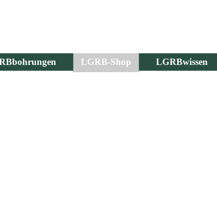
RBbohrungen
LGRB-Shop
LGRBwissen