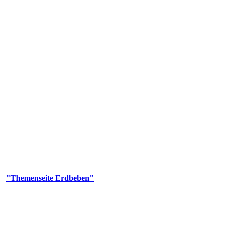
olgenden Aufgaben: Erdbebenmessung, Bereitstellung von Erdbebenin
smologischen Fragen.
er
"Themenseite Erdbeben"
im
LGRBgeoportal
.