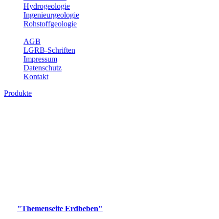
Hydrogeologie
Ingenieurgeologie
Rohstoffgeologie
Service
AGB
LGRB-Schriften
Impressum
Datenschutz
Kontakt
Produkte
Produkte des Themenbereichs Erdbeben
Der Fachbereich Landeserdbebendienst (LED) im LGRB erfüllt die
folgenden Aufgaben: Erdbebenmessung, Bereitstellung von
Erdbebeninformationen und seismischen Messdaten, Erfassung von
Wahrnehmungen und Schäden bei Erdbeben und Fachberatung in
seismologischen Fragen.
Bitte wählen Sie ein Produkt im gewünschten Format aus.
Digitale Produkte, die direkt downloadbar sind, finden Sie auf
der
"Themenseite Erdbeben"
im
LGRBgeoportal
.