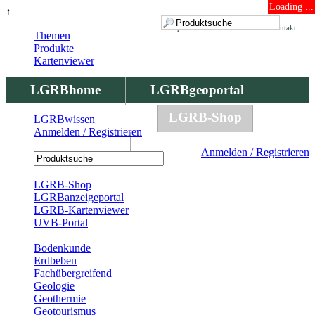
Loading ...
↑
Impressum
Datenschutz
Kontakt
Themen
Produkte
Kartenviewer
LGRBhome
LGRBgeoportal
LGRBbohrungen
LGRB-Shop
LGRBwissen
Anmelden / Registrieren
LGRBwissen
Anmelden / Registrieren
Registrierung
LGRB-Shop
LGRBanzeigeportal
LGRB-Kartenviewer
UVB-Portal
Produkte
Bodenkunde
Erdbeben
Fachübergreifend
Geologie
Geothermie
Geotourismus