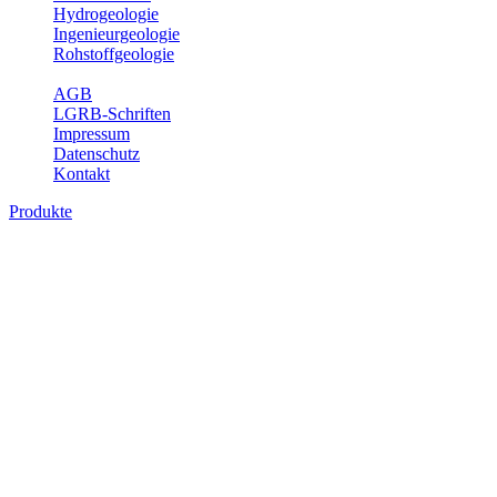
Hydrogeologie
Ingenieurgeologie
Rohstoffgeologie
Service
AGB
LGRB-Schriften
Impressum
Datenschutz
Kontakt
Produkte
Produkte des Themenbereichs Erdbeben
Der Fachbereich Landeserdbebendienst (LED) im LGRB erfüllt die f
Wahrnehmungen und Schäden bei Erdbeben und Fachberatung in sei
Bitte wählen Sie ein Produkt im gewünschten Format aus.
Digitale Produkte, die direkt downloadbar sind, finden Sie auf d
Sonderkarten