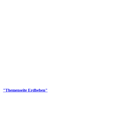
olgenden Aufgaben: Erdbebenmessung, Bereitstellung von Erdbebenin
smologischen Fragen.
er
"Themenseite Erdbeben"
im
LGRBgeoportal
.