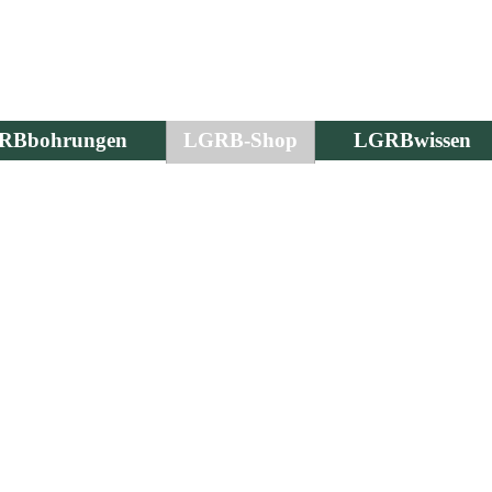
RBbohrungen
LGRB-Shop
LGRBwissen