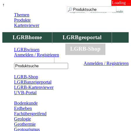
Loading ...
↑
Impressum
Datenschutz
Kontakt
Themen
Produkte
Kartenviewer
LGRBhome
LGRBgeoportal
LGRBbohrungen
LGRB-Shop
LGRBwissen
Anmelden / Registrieren
LGRBwissen
Anmelden / Registrieren
Registrierung
LGRB-Shop
LGRBanzeigeportal
LGRB-Kartenviewer
UVB-Portal
Produkte
Bodenkunde
Erdbeben
Fachübergreifend
Geologie
Geothermie
Geotourismus