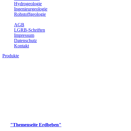
Hydrogeologie
Ingenieurgeologie
Rohstoffgeologie
Service
AGB
LGRB-Schriften
Impressum
Datenschutz
Kontakt
Produkte
Produkte des Themenbereichs Erdbeben
Der Fachbereich Landeserdbebendienst (LED) im LGRB erfüllt die
folgenden Aufgaben: Erdbebenmessung, Bereitstellung von
Erdbebeninformationen und seismischen Messdaten, Erfassung von
Wahrnehmungen und Schäden bei Erdbeben und Fachberatung in
seismologischen Fragen.
Bitte wählen Sie ein Produkt im gewünschten Format aus.
Digitale Produkte, die direkt downloadbar sind, finden Sie auf
der
"Themenseite Erdbeben"
im
LGRBgeoportal
.