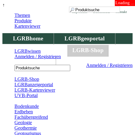
Loading ...
↑
Impressum
Datenschutz
Kontakt
Themen
Produkte
Kartenviewer
LGRBhome
LGRBgeoportal
LGRBbohrungen
LGRB-Shop
LGRBwissen
Anmelden / Registrieren
LGRBwissen
Anmelden / Registrieren
Registrierung
LGRB-Shop
LGRBanzeigeportal
LGRB-Kartenviewer
UVB-Portal
Produkte
Bodenkunde
Erdbeben
Fachübergreifend
Geologie
Geothermie
Geotourismus