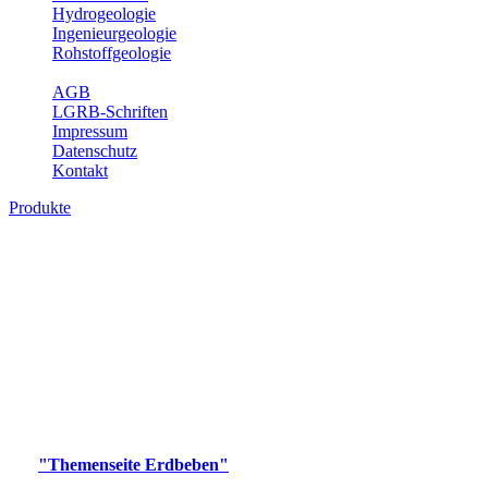
Hydrogeologie
Ingenieurgeologie
Rohstoffgeologie
Service
AGB
LGRB-Schriften
Impressum
Datenschutz
Kontakt
Produkte
Produkte des Themenbereichs Erdbeben
Der Fachbereich Landeserdbebendienst (LED) im LGRB erfüllt die
folgenden Aufgaben: Erdbebenmessung, Bereitstellung von
Erdbebeninformationen und seismischen Messdaten, Erfassung von
Wahrnehmungen und Schäden bei Erdbeben und Fachberatung in
seismologischen Fragen.
Bitte wählen Sie ein Produkt im gewünschten Format aus.
Digitale Produkte, die direkt downloadbar sind, finden Sie auf
der
"Themenseite Erdbeben"
im
LGRBgeoportal
.