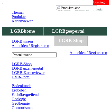
Loading ...
↑
Impressum
Datenschutz
Kontakt
Themen
Produkte
Kartenviewer
LGRBhome
LGRBgeoportal
LGRBbohrungen
LGRB-Shop
LGRBwissen
Anmelden / Registrieren
LGRBwissen
Anmelden / Registrieren
Registrierung
LGRB-Shop
LGRBanzeigeportal
LGRB-Kartenviewer
UVB-Portal
Produkte
Bodenkunde
Erdbeben
Fachübergreifend
Geologie
Geothermie
Geotourismus