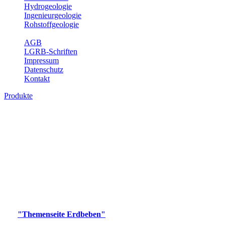
Hydrogeologie
Ingenieurgeologie
Rohstoffgeologie
Service
AGB
LGRB-Schriften
Impressum
Datenschutz
Kontakt
Produkte
Produkte des Themenbereichs Erdbeben
Der Fachbereich Landeserdbebendienst (LED) im LGRB erfüllt die
folgenden Aufgaben: Erdbebenmessung, Bereitstellung von
Erdbebeninformationen und seismischen Messdaten, Erfassung von
Wahrnehmungen und Schäden bei Erdbeben und Fachberatung in
seismologischen Fragen.
Bitte wählen Sie ein Produkt im gewünschten Format aus.
Digitale Produkte, die direkt downloadbar sind, finden Sie auf
der
"Themenseite Erdbeben"
im
LGRBgeoportal
.